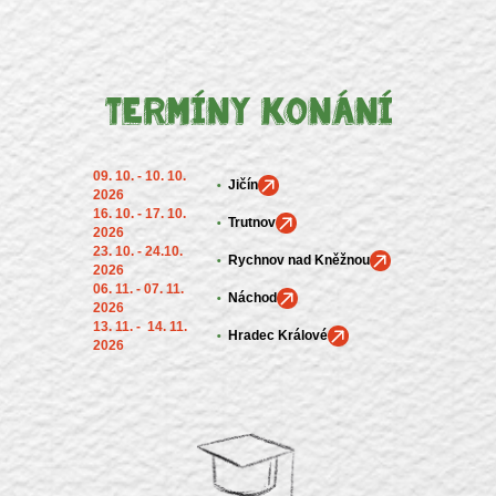
Termíny konání
09. 10. - 10. 10.
Jičín
2026
16. 10. - 17. 10.
Trutnov
2026
23. 10. - 24.10.
Rychnov nad Kněžnou
2026
06. 11. - 07. 11.
Náchod
2026
13. 11. - 14. 11.
Hradec Králové
2026